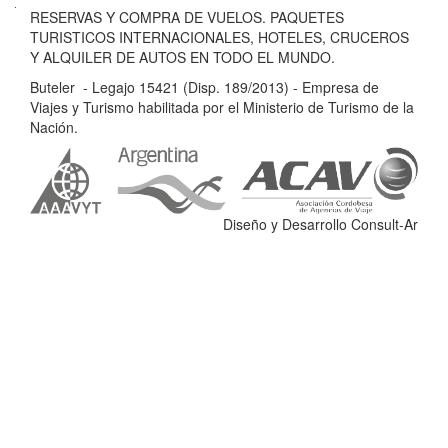
B
RESERVAS Y COMPRA DE VUELOS. PAQUETES
u
TURISTICOS INTERNACIONALES, HOTELES, CRUCEROS
t
Y ALQUILER DE AUTOS EN TODO EL MUNDO.
e
Buteler - Legajo 15421 (Disp. 189/2013) - Empresa de
l
Viajes y Turismo habilitada por el Ministerio de Turismo de la
e
Nación.
r
-
L
e
Diseño y Desarrollo Consult-Ar
g
a
j
o
1
5
4
2
1
(
D