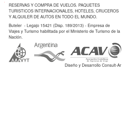
B
RESERVAS Y COMPRA DE VUELOS. PAQUETES
u
TURISTICOS INTERNACIONALES, HOTELES, CRUCEROS
t
Y ALQUILER DE AUTOS EN TODO EL MUNDO.
e
Buteler - Legajo 15421 (Disp. 189/2013) - Empresa de
l
Viajes y Turismo habilitada por el Ministerio de Turismo de la
e
Nación.
r
-
L
e
Diseño y Desarrollo Consult-Ar
g
a
j
o
1
5
4
2
1
(
D