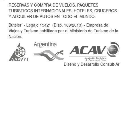
B
RESERVAS Y COMPRA DE VUELOS. PAQUETES
u
TURISTICOS INTERNACIONALES, HOTELES, CRUCEROS
t
Y ALQUILER DE AUTOS EN TODO EL MUNDO.
e
Buteler - Legajo 15421 (Disp. 189/2013) - Empresa de
l
Viajes y Turismo habilitada por el Ministerio de Turismo de la
e
Nación.
r
-
L
e
Diseño y Desarrollo Consult-Ar
g
a
j
o
1
5
4
2
1
(
D