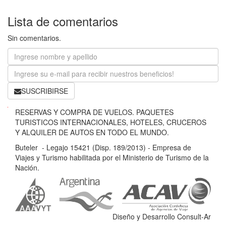
Lista de comentarios
Sin comentarios.
SUSCRIBIRSE
B
RESERVAS Y COMPRA DE VUELOS. PAQUETES
u
TURISTICOS INTERNACIONALES, HOTELES, CRUCEROS
t
Y ALQUILER DE AUTOS EN TODO EL MUNDO.
e
Buteler - Legajo 15421 (Disp. 189/2013) - Empresa de
l
Viajes y Turismo habilitada por el Ministerio de Turismo de la
e
Nación.
r
-
L
e
Diseño y Desarrollo Consult-Ar
g