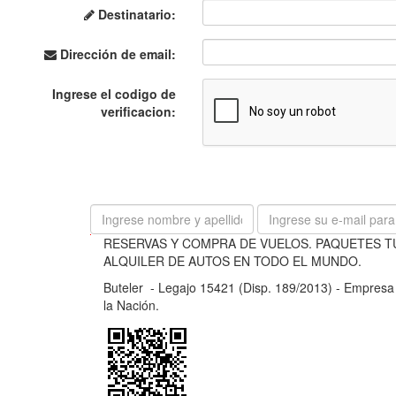
Destinatario:
Dirección de email:
Ingrese el codigo de
verificacion:
B
RESERVAS Y COMPRA DE VUELOS. PAQUETES T
u
ALQUILER DE AUTOS EN TODO EL MUNDO.
t
Buteler - Legajo 15421 (Disp. 189/2013) - Empresa d
e
la Nación.
l
e
r
-