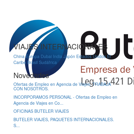
VIAJES INTERNACIONALES
China
Europa
Dubai
India
Japón
Estados Unidos
El
Caribe
Brasil
Sudáfrica
Novedades
Ofertas de Empleo en Agencia de Viajes. TRABAJA
CON NOSOTROS.
INCORPORAMOS PERSONAL - Ofertas de Empleo en
Agencia de Viajes en Co...
OFICINAS BUTELER VIAJES
BUTELER VIAJES, PAQUETES INTERNACIONALES.
S...