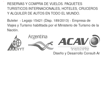
B
RESERVAS Y COMPRA DE VUELOS. PAQUETES
u
TURISTICOS INTERNACIONALES, HOTELES, CRUCEROS
t
Y ALQUILER DE AUTOS EN TODO EL MUNDO.
e
Buteler - Legajo 15421 (Disp. 189/2013) - Empresa de
l
Viajes y Turismo habilitada por el Ministerio de Turismo de la
e
Nación.
r
-
L
e
Diseño y Desarrollo Consult-Ar
g
a
j
o
1
5
4
2
1
(
D