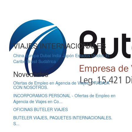
VIAJES INTERNACIONALES
China
Europa
Dubai
India
Japón
Estados Unidos
El
Caribe
Brasil
Sudáfrica
Novedades
Ofertas de Empleo en Agencia de Viajes. TRABAJA
CON NOSOTROS.
INCORPORAMOS PERSONAL - Ofertas de Empleo en
Agencia de Viajes en Co...
OFICINAS BUTELER VIAJES
BUTELER VIAJES, PAQUETES INTERNACIONALES.
S...