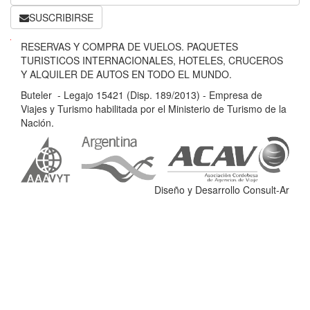
SUSCRIBIRSE
B
RESERVAS Y COMPRA DE VUELOS. PAQUETES
u
TURISTICOS INTERNACIONALES, HOTELES, CRUCEROS
t
Y ALQUILER DE AUTOS EN TODO EL MUNDO.
e
Buteler - Legajo 15421 (Disp. 189/2013) - Empresa de
l
Viajes y Turismo habilitada por el Ministerio de Turismo de la
e
Nación.
r
-
L
e
Diseño y Desarrollo Consult-Ar
g
a
j
o
1
5
4
2
1