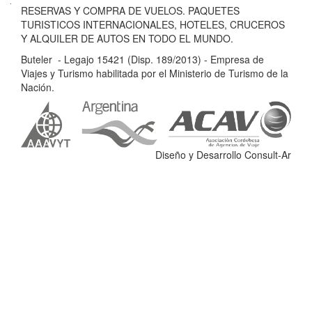
B
RESERVAS Y COMPRA DE VUELOS. PAQUETES
u
TURISTICOS INTERNACIONALES, HOTELES, CRUCEROS
t
Y ALQUILER DE AUTOS EN TODO EL MUNDO.
e
Buteler - Legajo 15421 (Disp. 189/2013) - Empresa de
l
Viajes y Turismo habilitada por el Ministerio de Turismo de la
e
Nación.
r
-
L
e
Diseño y Desarrollo Consult-Ar
g
a
j
o
1
5
4
2
1
(
D