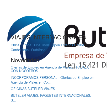
VIAJES INTERNACIONALES
China
Europa
Dubai
India
Japón
Estados Unidos
El
Caribe
Brasil
Sudáfrica
Novedades
Ofertas de Empleo en Agencia de Viajes. TRABAJA
CON NOSOTROS.
INCORPORAMOS PERSONAL - Ofertas de Empleo en
Agencia de Viajes en Co...
OFICINAS BUTELER VIAJES
BUTELER VIAJES, PAQUETES INTERNACIONALES.
S...