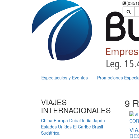
(0351
Espectáculos y Eventos
Promociones Especia
VIAJES
9 R
INTERNACIONALES
China
Europa
Dubai
India
Japón
Estados Unidos
El Caribe
Brasil
VI
Sudáfrica
DE