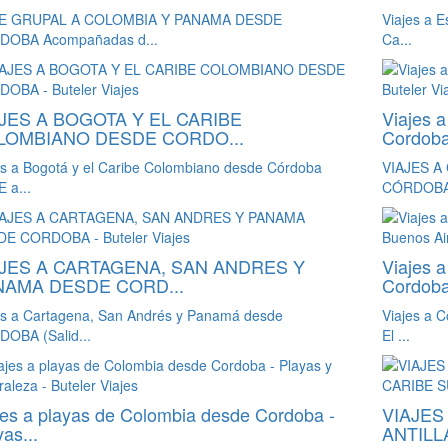
JE GRUPAL A COLOMBIA Y PANAMA DESDE
Viajes a E
DOBA Acompañadas d...
Ca...
JES A BOGOTA Y EL CARIBE
Viajes 
LOMBIANO DESDE CORDO...
Cordob
es a Bogotá y el Caribe Colombiano desde Córdoba
VIAJES A
 a...
CÓRDOBA 
AJES A CARTAGENA, SAN ANDRES Y
Viajes 
NAMA DESDE CORD...
Cordoba
es a Cartagena, San Andrés y Panamá desde
Viajes a 
OBA (Salid...
El ...
jes a playas de Colombia desde Cordoba -
VIAJES
as...
ANTILLA