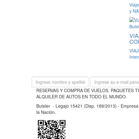
Viaj
y NA
VI
CO
VIAJ
Inter
B
RESERVAS Y COMPRA DE VUELOS. PAQUETES T
u
ALQUILER DE AUTOS EN TODO EL MUNDO.
t
Buteler - Legajo 15421 (Disp. 189/2013) - Empresa d
e
la Nación.
l
e
r