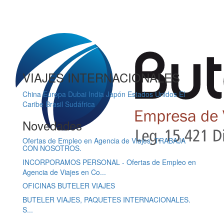
VIAJES INTERNACIONALES
China
Europa
Dubai
India
Japón
Estados Unidos
El
Caribe
Brasil
Sudáfrica
Novedades
Ofertas de Empleo en Agencia de Viajes. TRABAJA
CON NOSOTROS.
INCORPORAMOS PERSONAL - Ofertas de Empleo en
Agencia de Viajes en Co...
OFICINAS BUTELER VIAJES
BUTELER VIAJES, PAQUETES INTERNACIONALES.
S...