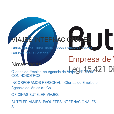
VIAJES INTERNACIONALES
China
Europa
Dubai
India
Japón
Estados Unidos
El
Caribe
Brasil
Sudáfrica
Novedades
Ofertas de Empleo en Agencia de Viajes. TRABAJA
CON NOSOTROS.
INCORPORAMOS PERSONAL - Ofertas de Empleo en
Agencia de Viajes en Co...
OFICINAS BUTELER VIAJES
BUTELER VIAJES, PAQUETES INTERNACIONALES.
S...