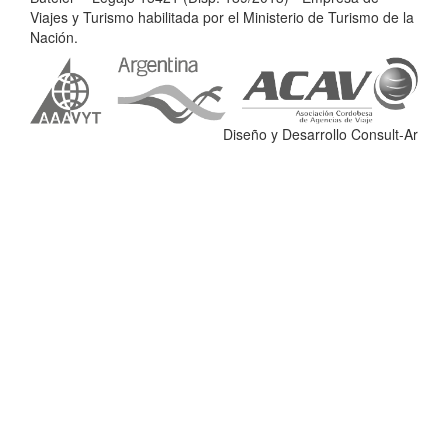
l
Viajes y Turismo habilitada por el Ministerio de Turismo de la
e
Nación.
r
-
L
e
Diseño y Desarrollo Consult-Ar
g
a
j
o
1
5
4
2
1
(
D
i
s
p
.
1