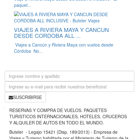
paquet...
VIAJES A RIVIERA MAYA Y CANCUN
DESDE CORDOBA ALL ...
Viajes a Cancún y Riviera Maya con vuelos desde
Córdoba No...
SUSCRIBIRSE
B
RESERVAS Y COMPRA DE VUELOS. PAQUETES
u
TURISTICOS INTERNACIONALES, HOTELES, CRUCEROS
t
Y ALQUILER DE AUTOS EN TODO EL MUNDO.
e
Buteler - Legajo 15421 (Disp. 189/2013) - Empresa de
l
Viajes y Turismo habilitada por el Ministerio de Turismo de la