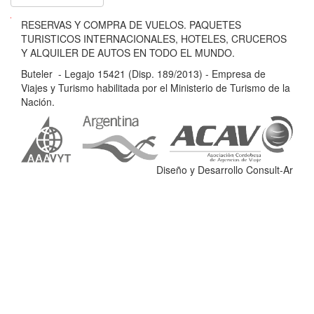
B
RESERVAS Y COMPRA DE VUELOS. PAQUETES
u
TURISTICOS INTERNACIONALES, HOTELES, CRUCEROS
t
Y ALQUILER DE AUTOS EN TODO EL MUNDO.
e
Buteler - Legajo 15421 (Disp. 189/2013) - Empresa de
l
Viajes y Turismo habilitada por el Ministerio de Turismo de la
e
Nación.
r
-
L
e
Diseño y Desarrollo Consult-Ar
g
a
j
o
1
5
4
2
1
(