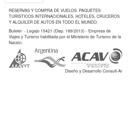
B
RESERVAS Y COMPRA DE VUELOS. PAQUETES
u
TURISTICOS INTERNACIONALES, HOTELES, CRUCEROS
t
Y ALQUILER DE AUTOS EN TODO EL MUNDO.
e
Buteler - Legajo 15421 (Disp. 189/2013) - Empresa de
l
Viajes y Turismo habilitada por el Ministerio de Turismo de la
e
Nación.
r
-
L
e
Diseño y Desarrollo Consult-Ar
g
a
j
o
1
5
4
2
1
(