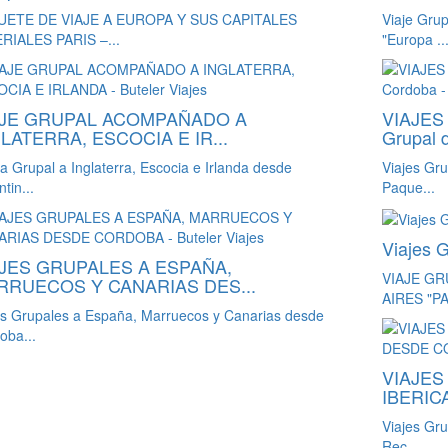
UETE DE VIAJE A EUROPA Y SUS CAPITALES
Viaje Gru
RIALES PARIS –...
"Europa ..
AJE GRUPAL ACOMPAÑADO A
VIAJES
LATERRA, ESCOCIA E IR...
Grupal 
da Grupal a Inglaterra, Escocia e Irlanda desde
Viajes Gr
tin...
Paque...
Viajes 
AJES GRUPALES A ESPAÑA,
VIAJE G
RRUECOS Y CANARIAS DES...
AIRES "PA
es Grupales a España, Marruecos y Canarias desde
oba...
VIAJES
IBERIC
Viajes Gru
Rec...