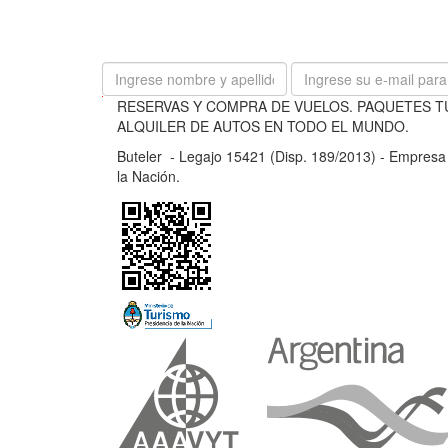
B
RESERVAS Y COMPRA DE VUELOS. PAQUETES T
u
ALQUILER DE AUTOS EN TODO EL MUNDO.
t
Buteler - Legajo 15421 (Disp. 189/2013) - Empresa d
e
la Nación.
l
e
r
-
L
e
g
a
j
o
1
5
4