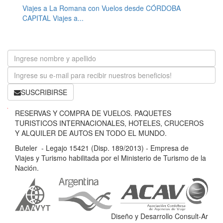
Viajes a La Romana con Vuelos desde CÓRDOBA
CAPITAL Viajes a...
SUSCRIBIRSE
B
RESERVAS Y COMPRA DE VUELOS. PAQUETES
u
TURISTICOS INTERNACIONALES, HOTELES, CRUCEROS
t
Y ALQUILER DE AUTOS EN TODO EL MUNDO.
e
Buteler - Legajo 15421 (Disp. 189/2013) - Empresa de
l
Viajes y Turismo habilitada por el Ministerio de Turismo de la
e
Nación.
r
-
L
e
Diseño y Desarrollo Consult-Ar
g