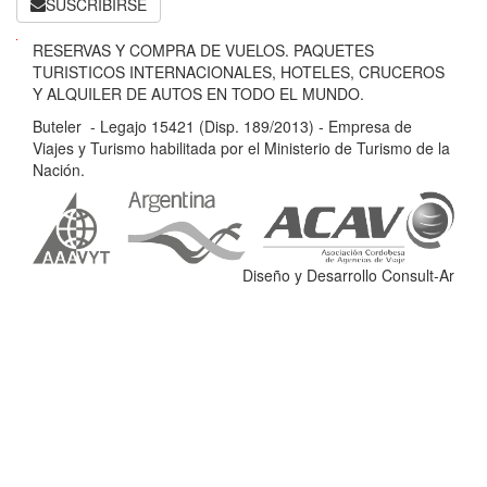
SUSCRIBIRSE
B
RESERVAS Y COMPRA DE VUELOS. PAQUETES
u
TURISTICOS INTERNACIONALES, HOTELES, CRUCEROS
t
Y ALQUILER DE AUTOS EN TODO EL MUNDO.
e
Buteler - Legajo 15421 (Disp. 189/2013) - Empresa de
l
Viajes y Turismo habilitada por el Ministerio de Turismo de la
e
Nación.
r
-
L
e
Diseño y Desarrollo Consult-Ar
g
a
j
o
1
5
4
2
1
(