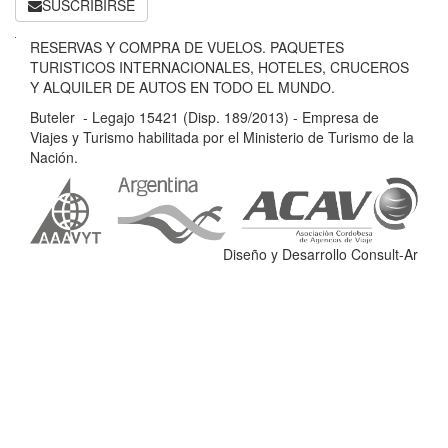
SUSCRIBIRSE
B
RESERVAS Y COMPRA DE VUELOS. PAQUETES
u
TURISTICOS INTERNACIONALES, HOTELES, CRUCEROS
t
Y ALQUILER DE AUTOS EN TODO EL MUNDO.
e
Buteler - Legajo 15421 (Disp. 189/2013) - Empresa de
l
Viajes y Turismo habilitada por el Ministerio de Turismo de la
e
Nación.
r
-
L
e
Diseño y Desarrollo Consult-Ar
g
a
j
o
1
5
4
2
1
(