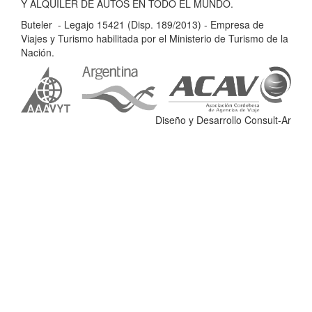
t
Y ALQUILER DE AUTOS EN TODO EL MUNDO.
e
Buteler - Legajo 15421 (Disp. 189/2013) - Empresa de
l
Viajes y Turismo habilitada por el Ministerio de Turismo de la
e
Nación.
r
-
L
e
Diseño y Desarrollo Consult-Ar
g
a
j
o
1
5
4
2
1
(
D
i
s
p